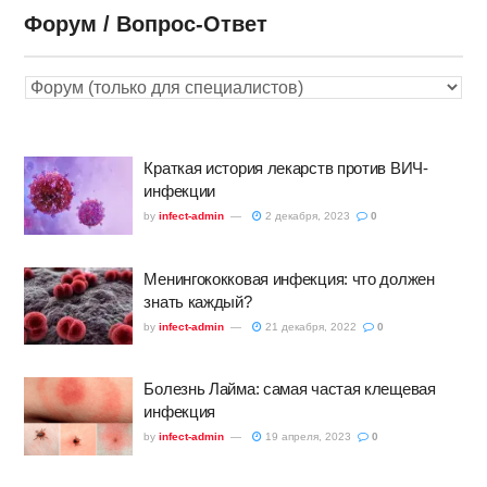
Форум / Вопрос-Ответ
Краткая история лекарств против ВИЧ-
инфекции
by
infect-admin
2 декабря, 2023
0
Менингококковая инфекция: что должен
знать каждый?
by
infect-admin
21 декабря, 2022
0
Болезнь Лайма: самая частая клещевая
инфекция
by
infect-admin
19 апреля, 2023
0