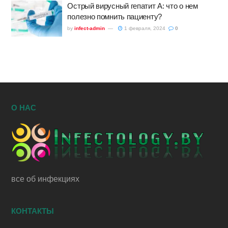
Острый вирусный гепатит А: что о нем
полезно помнить пациенту?
by
infect-admin
1 февраля, 2024
0
О НАС
все об инфекциях
КОНТАКТЫ