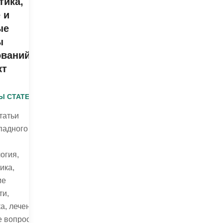
тика,
 и
ые
ы
ований
кт
Ы СТАТЕЙ
татьи
падного
огия,
ика,
ие
ти,
а, лечение
е вопросы