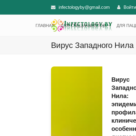
infectologyby@gmail.com
Войти
ГЛАВНАЯ
ДЛЯ СПЕЦИАЛИСТОВ
ДЛЯ ПА
Вирус Западного Нила
Вирус
Западно
Нила:
эпидеми
профила
клиниче
особенн