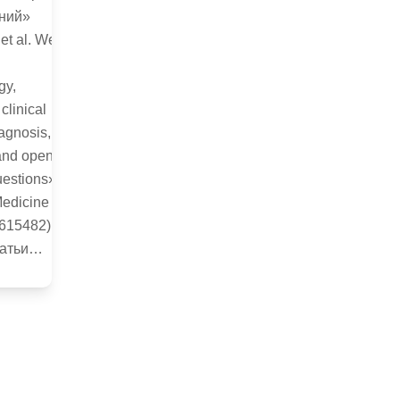
ний»
 et al. West
gy,
clinical
iagnosis,
 and open
uestions»
Medicine
2615482).
татьи…