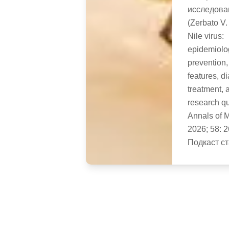
исследова
(Zerbato V.
Nile virus:
epidemiolo
prevention, 
features, d
treatment,
research q
Annals of 
2026; 58: 
Подкаст с