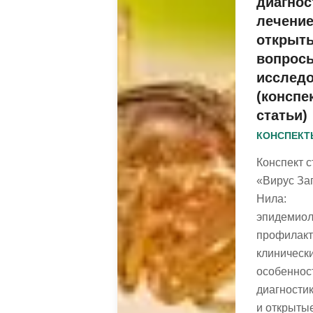
диагнос
лечение
открыт
вопрос
исслед
(конспе
статьи)
КОНСПЕКТ
Конспект с
«Вирус За
Нила:
эпидемиол
профилакт
клиническ
особеннос
диагностик
и открыты