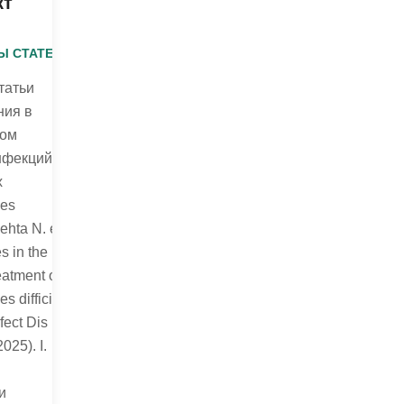
кт
Ы СТАТЕЙ
татьи
ия в
ком
нфекций,
х
des
Mehta N. et
s in the
eatment of
es difficile
nfect Dis
025). I.
и