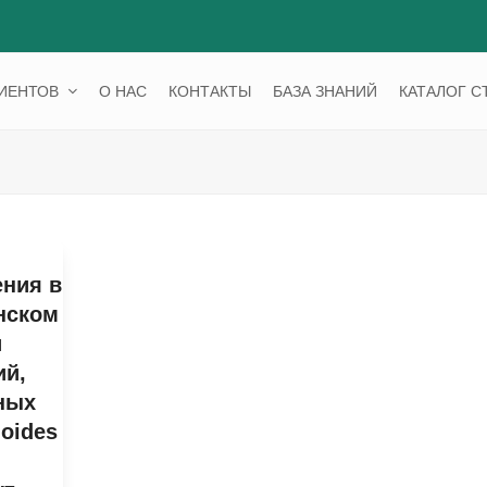
ЦИЕНТОВ
О НАС
КОНТАКТЫ
БАЗА ЗНАНИЙ
КАТАЛОГ С
ния в
нском
и
ий,
ных
ioides