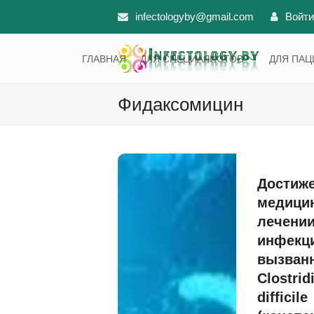
infectologyby@gmail.com
Войти
ГЛАВНАЯ
ДЛЯ СПЕЦИАЛИСТОВ
ДЛЯ ПА
Фидаксомицин
Достиже
медици
лечени
инфекц
вызван
Clostrid
difficile