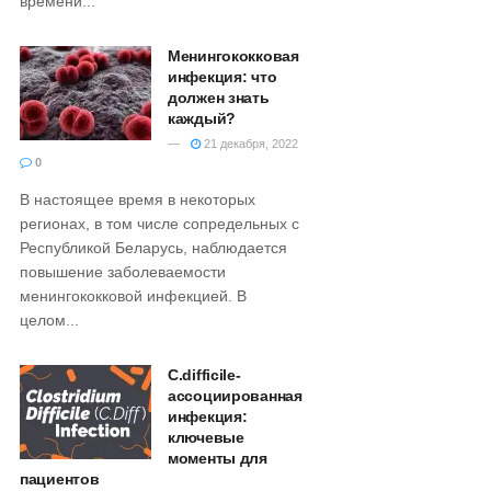
времени...
Менингококковая
инфекция: что
должен знать
каждый?
21 декабря, 2022
0
В настоящее время в некоторых
регионах, в том числе сопредельных с
Республикой Беларусь, наблюдается
повышение заболеваемости
менингококковой инфекцией. В
целом...
С.difficile-
ассоциированная
инфекция:
ключевые
моменты для
пациентов