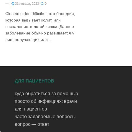
31 января, 2023
0
Clostridioides difficile – это бактерия,
которая вызывает колит, или
воспаление толстой кишки. Данное
заболевание обычно развивается у
лиц, получающих или...
ДЛЯ ПАЦИЕНТОВ
куда обратиться за помощью
просто об инфекциях: врачи
для пациентов
часто задаваемые вопросы
вопрос — ответ
и