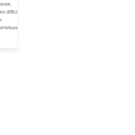
огия.
es difficile
о
ительная,