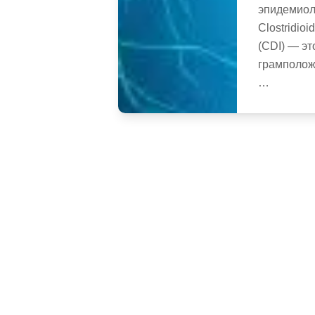
эпидемиол
Clostridioid
(CDI) — эт
грамполож
…