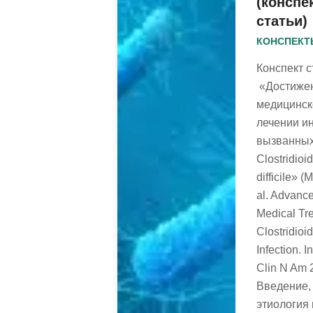
(конспе
статьи)
КОНСПЕКТ
Конспект с
«Достижен
медицинс
лечении и
вызванны
Clostridioi
difficile» (
al. Advance
Medical Tr
Clostridioid
Infection. I
Clin N Am 2
Введение,
этиология 